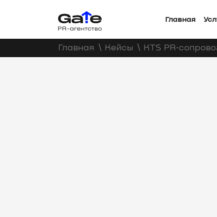
Главная
Усл
Главная
∖
Кейсы
∖
KTS PR‑сопров