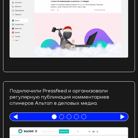
Почитать статью
П
Подключили Pressfeed и организовали
регулярную публикация комментариев
спикеров Альтап в деловых медиа.