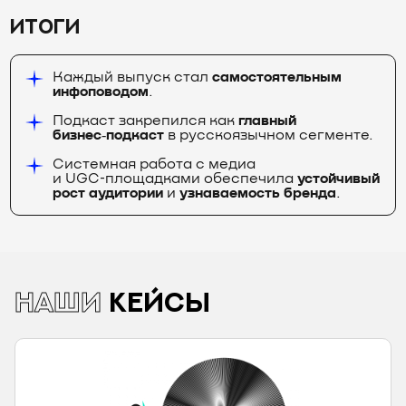
ИТОГИ
Каждый выпуск стал
самостоятельным
инфоповодом
.
Подкаст закрепился как
главный
бизнес‑подкаст
в русскоязычном сегменте.
Системная работа с медиа
и UGC‑площадками обеспечила
устойчивый
рост аудитории
и
узнаваемость бренда
.
НАШИ
КЕЙСЫ