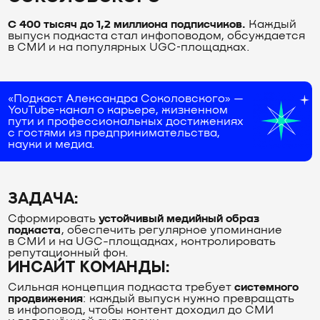
С 400 тысяч до 1,2 миллиона подписчиков.
Каждый
выпуск подкаста стал инфоповодом, обсуждается
в СМИ и на популярных UGC‑площадках.
«Подкаст Александра Соколовского» —
YouTube‑канал о карьере, жизненном
пути и профессиональных достижениях
с гостями из предпринимательства,
науки и медиа.
ЗАДАЧА:
Сформировать
устойчивый медийный образ
подкаста
, обеспечить регулярное упоминание
в СМИ и на UGC-площадках, контролировать
репутационный фон.
ИНСАЙТ КОМАНДЫ:
Сильная концепция подкаста требует
системного
продвижения
: каждый выпуск нужно превращать
в инфоповод, чтобы контент доходил до СМИ