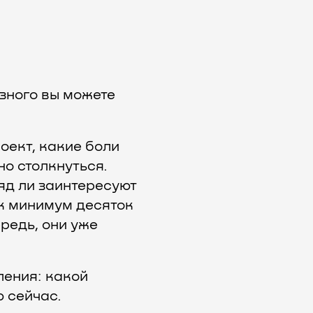
езного вы можете
оект, какие боли
о столкнуться.
яд ли заинтересуют
к минимум десяток
ередь, они уже
ления: какой
ю сейчас.