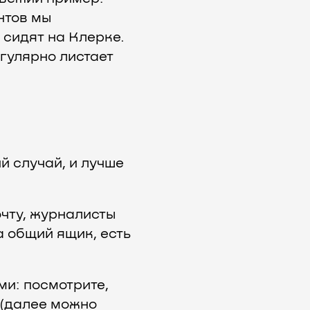
нтов мы
 сидят на Клерке.
егулярно листает
й случай, и лучше
очту, журналисты
а общий ящик, есть
и: посмотрите,
 (далее можно