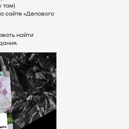
 там)
на сайте «Делового
овать найти
дания.