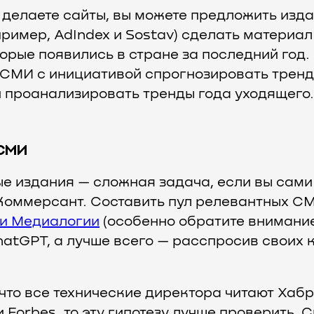
 делаете сайты, вы можете предложить изд
пример, AdIndex и Sostav) сделать материал
торые появились в стране за последний год.
СМИ с инициативой спрогнозировать тренд
и проанализировать тренды года уходящего.
 СМИ
е издания — сложная задача, если вы сами 
 Коммерсант. Составить пул релевантных С
ги Медиалогии
(особенно обратите внимание
atGPT, а лучше всего — расспросив своих к
что все технические директора читают Хабр
Forbes, то эту гипотезу лучше проверить. 