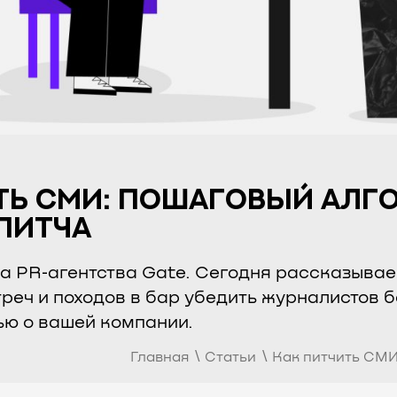
ТЬ СМИ: ПОШАГОВЫЙ АЛГ
ПИТЧА
да PR‑агентства Gate. Сегодня рассказывае
треч и походов в бар убедить журналистов 
ью о вашей компании.
Главная
∖
Статьи
∖
Как питчить СМИ